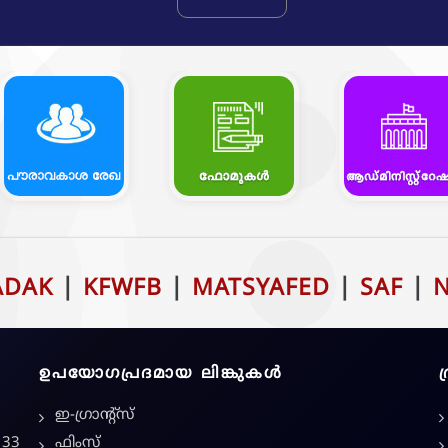
ADAK
|
KFWFB
|
MATSYAFED
|
SAF
|
ഉപയോഗപ്രദമായ ലിങ്കുകൾ
ഇ-ഗ്രാന്റ്സ്
 33
ഫിംസ്