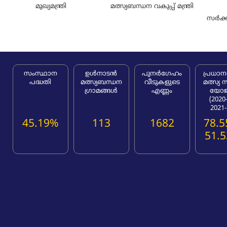
മുഖ്യമന്ത്രി
മത്സ്യബന്ധന വകുപ്പ് മന്ത്രി
സർക്ക
സംസ്ഥാന
ഉൾനാടൻ
പുനർഗേഹം
പ്രധാനമ
പദ്ധതി
മത്സ്യബന്ധന
വീടുകളുടെ
മത്സ്യ 
ഗ്രാമങ്ങൾ
എണ്ണം
യോ
(2020
2021-
45.19%
113
1682
78.5
51.