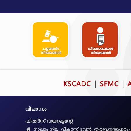
KSCADC
|
SFMC
|
വിലാസം
ഫിഷറീസ് ഡയറക്ടറേറ്റ്
നാലാം നില, വികാസ് ഭവൻ, തിരുവനന്തപുരം-