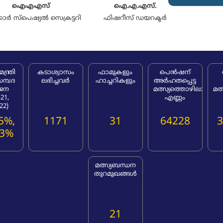
ഐഎഎസ്
ഐ.എ.എസ്.
ാർ സ്‌പെഷ്യൽ സെക്രട്ടറി
ഫിഷറീസ് ഡയറക്ടർ
ന്ത്രി
കടാശ്വാസം
ഫാമുകളും
പെൻഷന്
സമ്പദ
ലഭിച്ചവർ
ഹാച്ചറികളും
അർഹതപ്പെട്ട
ജന
മത്സ്യത്തൊഴിലാളികള
മത
-21,
എണ്ണം
22)
5%,
1171
31
64228
3
53%
മത്സ്യബന്ധന
തുറമുഖങ്ങൾ
21