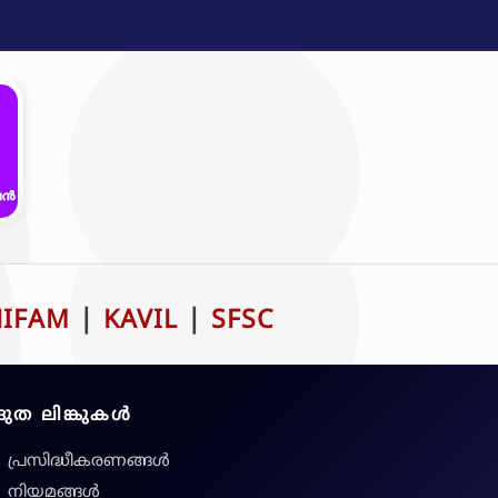
NIFAM
|
KAVIL
|
SFSC
ദ്രുത ലിങ്കുകൾ
പ്രസിദ്ധീകരണങ്ങൾ
നിയമങ്ങള്‍