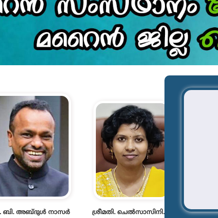
രീ. ബി. അബ്ദുൾ നാസർ
ശ്രീമതി. ചെൽസാസിനി.വി