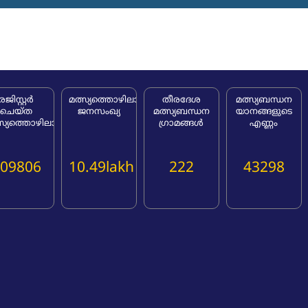
രജിസ്റ്റർ
മത്സ്യത്തൊഴിലാളി
തീരദേശ
മത്സ്യബന്ധന
ചെയ്ത
ജനസംഖ്യ
മത്സ്യബന്ധന
യാനങ്ങളുടെ
ുടെ
്സ്യത്തൊഴിലാളികൾ
ഗ്രാമങ്ങൾ
എണ്ണം
09806
10.49lakh
222
43298