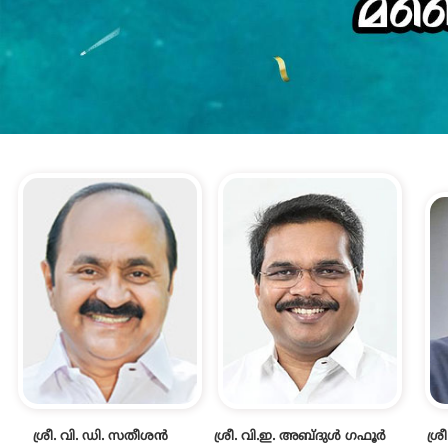
ശ്രീ. വി. ഡി. സതീശൻ
ശ്രീ. വി.ഇ. അബ്ദുൾ ഗഫൂർ
ശ്