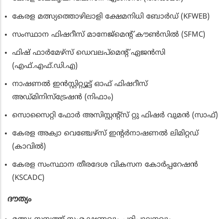
കേരള മത്സ്യത്തൊഴിലാളി ക്ഷേമനിധി ബോര്‍ഡ് (KFWEB)
സംസ്ഥാന ഫിഷറീസ് മാനേജ്‌മെന്റ് കൗണ്‍സില്‍ (SFMC)
ഫിഷ് ഫാര്‍മേഴ്‌സ് ഡെവലപ്‌മെന്റ് ഏജന്‍സി
(എഫ്.എഫ്.ഡി.എ)
നാഷണല്‍ ഇന്‍സ്റ്റിറ്റ്യൂട്ട് ഓഫ് ഫിഷറീസ്
അഡ്മിനിസ്‌ട്രേഷന്‍ (നിഫാം)
സൊസൈറ്റി ഫോര്‍ അസിസ്റ്റന്റ്‌സ് റ്റു ഫിഷര്‍ വുമന്‍ (സാഫ്)
കേരള അക്വാ വെഞ്ചേഴ്‌സ് ഇന്റര്‍നാഷണല്‍ ലിമിറ്റഡ്
(കാവില്‍)
കേരള സംസ്ഥാന തീരദേശ വികസന കോര്‍പ്പറേഷന്‍
(KSCADC)
ദൗത്യം