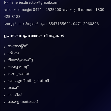
fisheriesdirector@gmail.com
കോൾ സെന്റർ-0471 - 2525200 ടോൾ ഫ്രീ നമ്പർ - 1800
425 3183
മാസ്റ്റർ കൺട്രോൾ റൂം : 8547155621, 0471 2960896
ഉപയോഗപ്രദമായ ലിങ്കുകൾ
ഇ-ഗ്രാന്റ്സ്
ഫിംസ്
റിയൽക്രാഫ്റ്റ്
അക്വാനെറ്റ്
മത്സ്യഫെഡ്
കെ.എസ്.സി.എ.ഡി.സി
സാഫ്
കാവിൽ
കേരള സർക്കാർ