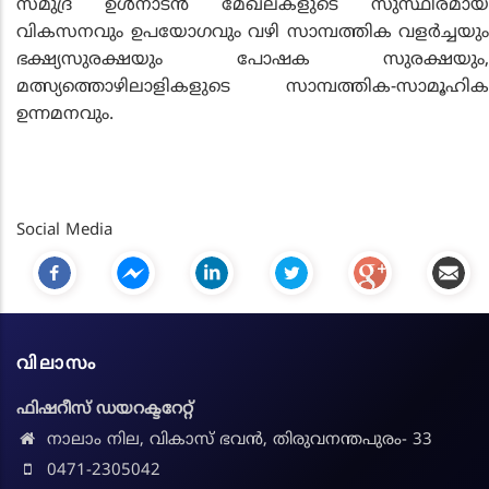
സമുദ്ര ഉള്‍നാടന്‍ മേഖലകളുടെ സുസ്ഥിരമായ
വികസനവും ഉപയോഗവും വഴി സാമ്പത്തിക വളര്‍ച്ചയും
ഭക്ഷ്യസുരക്ഷയും പോഷക സുരക്ഷയും,
മത്സ്യത്തൊഴിലാളികളുടെ സാമ്പത്തിക-സാമൂഹിക
ഉന്നമനവും.
Social Media
വിലാസം
ഫിഷറീസ് ഡയറക്ടറേറ്റ്
നാലാം നില, വികാസ് ഭവൻ, തിരുവനന്തപുരം- 33
0471-2305042