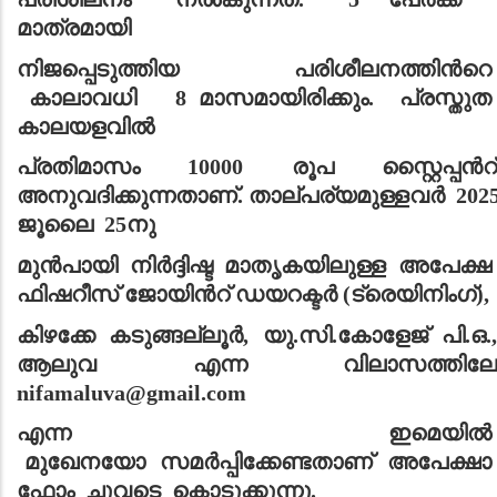
മാത്രമായി
നിജപ്പെടുത്തിയ പരിശീലനത്തിൻറെ
കാലാവധി
8 മാസമായിരിക്കും. പ്രസ്തു
കാലയളവിൽ
പ്രതിമാസം
10000
രൂപ സ്റ്റൈപ്പൻറ
അനുവദിക്കുന്നതാണ്.
താല്പര്യമുള്ളവർ
202
ജൂലൈ
25
നു
മുൻപായി നിർദ്ദിഷ്ട മാതൃകയിലുള്ള അപേക്ഷ
ഫിഷറീസ് ജോയിൻറ് ഡയറക്ടർ
(ട്രെയിനിംഗ്)
,
കിഴക്കേ കടുങ്ങല്ലൂർ
,
യു.സി.കോളേജ് പി.ഒ.
ആലുവ എന്ന വിലാസത്തിലേ
nifamaluva@gmail.com
എന്ന ഇമെയിൽ
മുഖേനയോ സമർപ്പിക്കേണ്ടതാണ് അപേക്ഷാ
ഫോം ചുവടെ കൊടുക്കുന്നു.