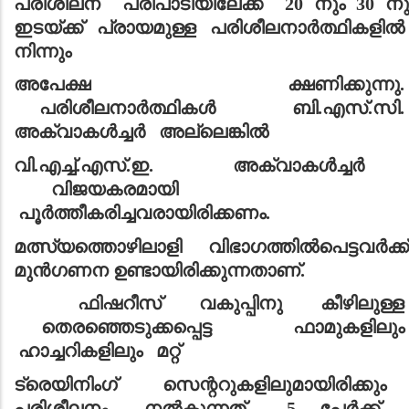
പരിശീലന പരിപാടിയിലേക്ക്
20
നും
30
നു
ഇടയ്ക്ക് പ്രായമുള്ള
പരിശീലനാർത്ഥികളിൽ
നിന്നും
അപേക്ഷ
ക്ഷണിക്കുന്നു.
പരിശീലനാർത്ഥികൾ
ബി.എസ്.സി.
അക്വാകൾച്ചർ അല്ലെങ്കിൽ
വി.എച്ച്.എസ്.ഇ. അക്വാകൾച്ചർ
വിജയകരമായ
പൂർത്തീകരിച്ചവരായിരിക്കണം.
മത്സ്യത്തൊഴിലാളി
വിഭാഗത്തിൽപെട്ടവർക്ക്
മുൻഗണന
ഉണ്ടായിരിക്കുന്നതാണ്.
ഫിഷറീസ് വകുപ്പിനു കീഴിലുള്ള
തെരഞ്ഞെടുക്കപ്പെട്ട ഫാമുകളിലും
ഹാച്ചറികളിലും
മറ്റ്
ട്രെയിനിംഗ്
സെന്ററുകളിലുമായിരിക്കും
പരിശീലനം നൽകുന്നത്.
5
പേർക്ക