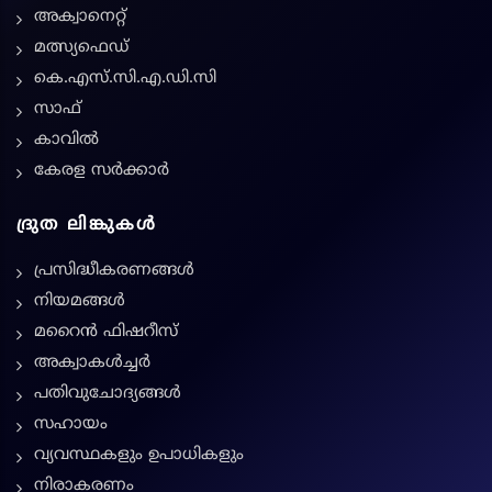
അക്വാനെറ്റ്
മത്സ്യഫെഡ്
കെ.എസ്.സി.എ.ഡി.സി
സാഫ്
കാവിൽ
കേരള സർക്കാർ
ദ്രുത ലിങ്കുകൾ
പ്രസിദ്ധീകരണങ്ങൾ
നിയമങ്ങള്‍
മറൈൻ ഫിഷറീസ്
അക്വാകൾച്ചർ
പതിവുചോദ്യങ്ങൾ
സഹായം
വ്യവസ്ഥകളും ഉപാധികളും
നിരാകരണം