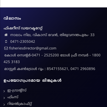
വിലാസം
ഫിഷറീസ് ഡയറക്ടറേറ്റ്
നാലാം നില, വികാസ് ഭവൻ, തിരുവനന്തപുരം- 33
0471-2305042
fisheriesdirector@gmail.com
കോൾ സെന്റർ-0471 - 2525200 ടോൾ ഫ്രീ നമ്പർ - 1800
425 3183
മാസ്റ്റർ കൺട്രോൾ റൂം : 8547155621, 0471 2960896
ഉപയോഗപ്രദമായ ലിങ്കുകൾ
ഇ-ഗ്രാന്റ്സ്
ഫിംസ്
റിയൽക്രാഫ്റ്റ്