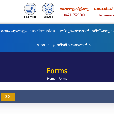
ഞങ്ങൾക്ക്
ഞങ്ങളെ വിളിക്കൂ:
0471-2525200
fisheries
മവും ചട്ടങ്ങളും
ഡാഷ്ബോർഡ്
പതിവുചോദ്യങ്ങൾ
ഡിവിഷനു
ഫോം
പ്രസിദ്ധീകരണങ്ങൾ
Forms
Home
-
Forms
Breadcrumb