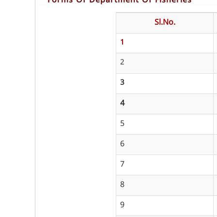
Forms Of Department Of Fisheries
Sl.No.
1
2
3
4
5
6
7
8
9