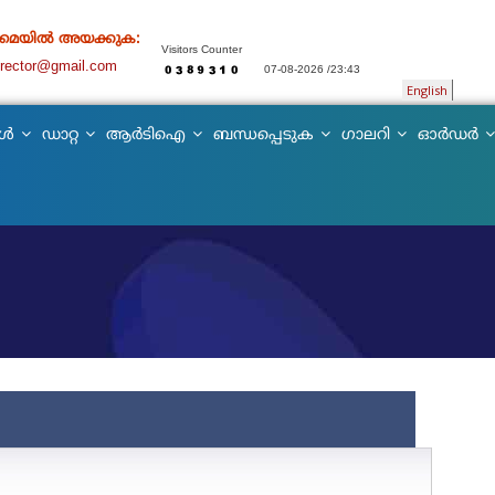
 മെയിൽ അയക്കുക:
Visitors Counter
director@gmail.com
07-08-2026 /23:43
English
കൾ
ഡാറ്റ
ആർടിഐ
ബന്ധപ്പെടുക
ഗാലറി
ഓർഡർ