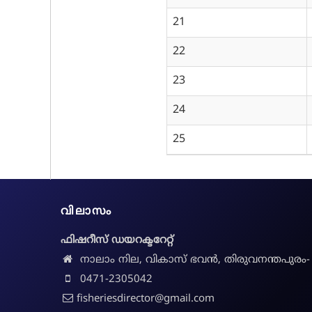
21
22
23
24
25
വിലാസം
ഫിഷറീസ് ഡയറക്ടറേറ്റ്
നാലാം നില, വികാസ് ഭവൻ, തിരുവനന്തപുരം-
0471-2305042
fisheriesdirector@gmail.com