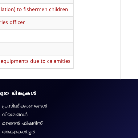
lation) to fishermen children
ies officer
 equipments due to calamities
ദ്രുത ലിങ്കുകൾ
പ്രസിദ്ധീകരണങ്ങൾ
നിയമങ്ങള്‍
മറൈൻ ഫിഷറീസ്
അക്വാകൾച്ചർ