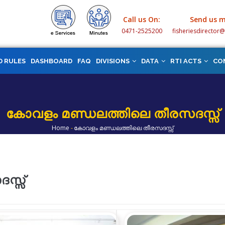
Call us On:
Send us m
0471-2525200
fisheriesdirector
D RULES
DASHBOARD
FAQ
DIVISIONS
DATA
RTI ACTS
CO
കോവളം മണ്ഡലത്തിലെ തീരസദസ്സ്
Home
-
കോവളം മണ്ഡലത്തിലെ തീരസദസ്സ്
Breadcrumb
സ്സ്