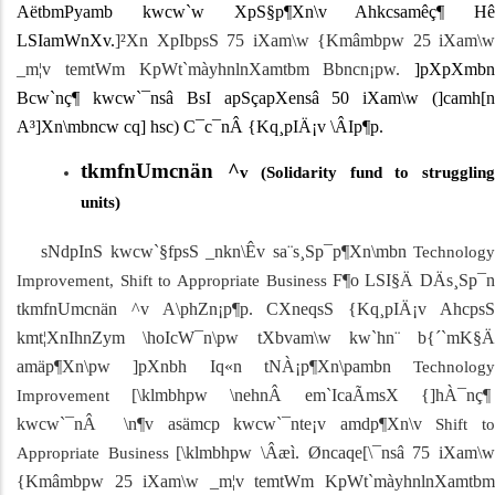
AëtbmPyamb kwcw`w XpS§p¶Xn\v Ahkcsamêç¶ Hê
LSIamWnXv.
]²Xn XpIbpsS 75 iXam\w {Kmâmbpw 25 iXam\w
_m¦v temtWm KpWt`màyhnlnXamtbm Bbncn¡pw.
]pXpXmbn
Bcw`nç¶ kwcw`¯nsâ BsI apSçapXensâ 50 iXam\w (]camh[n
A³]Xn\mbncw cq] hsc) C¯c¯nÂ {Kq¸pIÄ¡v \ÂIp¶p.
tkmfnUmcnän ^­
v (
Solidarity fund to strugglin
units)
sNdpInS kwcw`§fpsS _nkn\Êv sa¨s¸Sp¯p¶Xn\mbn
Technology
F¶o LSI§Ä DÄs¸Sp¯
Improvement, Shift to Appropriate Business
tkmfnUmcnän ^­v A\phZn¡p¶p. CXneqsS
{Kq¸pIÄ¡v Ahcps
kmt¦XnIhnZym \hoIcW¯n\pw tXbvam\w kw`hn¨ b{´`mK§Ä
amäp¶Xn\pw ]pXnbh Iq«n tNÀ¡p¶Xn\pambn
Technology
[\klmbhpw \nehnÂ em`IcaÃmsX {]hÀ¯nç¶
Improvement
kwcw`¯nÂ \n¶v asämcp kwcw`¯nte¡v amdp¶Xn\v
Shift t
[\klmbhpw \Âæì. Øncaqe[\¯nsâ 75 iXam\
Appropriate Business
{Kmâmbpw 25 iXam\w _m¦v temtWm KpWt`màyhnlnXamtbm