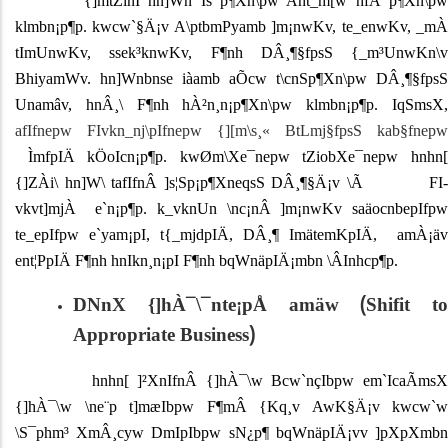
{]mtZinI hn]Wn Is­¯p¶Xn\pw Aht_m[w hfÀ¯p¶Xn\pw
klmbn¡p¶p. kwcw`§Ä¡v A\ptbmPyamb ]m¡nwKv, te_enwKv, _mÀ
tImUnwKv, ssek³knwKv, F¶nh DÂ¸¶§fpsS {_m³UnwKn\v
BhiyamWv. hn]Wnbnse iàamb aÕcw t\cnSp¶Xn\pw DÂ¸¶§fpsS
Unamâv, hnÂ¸\ F¶nh hÀ²n¸n¡p¶Xn\pw klmbn¡p¶p. IqSmsX,
afIfnepw FIvkn_nj\pIfnepw {][m\s¸« BtLmj§fpsS kab§fnepw
ÌmfpIÄ kÖoIcn¡p¶p. kwØm\Xe¯nepw tZiobXe¯nepw hnhn[
{]ZÀi\ hn]W\ tafIfnÂ ]s¦Sp¡p¶XneqsS DÂ¸¶§Ä¡v \Ã FI-
vkvt]mjÀ e`n¡p¶p. k_vknUn \nc¡nÂ ]m¡nwKv saäocnbepIfpw
te_epIfpw e`yam¡pI, t{_mjdpIÄ, DÂ¸¶ ImätemKpIÄ, amÀ¡äv
ent¦PpIÄ F¶nh hnIkn¸n¡pI F¶nh bqWnäpIÄ¡mbn \ÂInhcp¶p.
DNnX {]hÀ¯\¯nte¡pÅ amäw
Shifit to
(
Appropriate Business
)
hnhn[ ]²XnIfnÂ {]hÀ¯\w Bcw`nçIbpw em`IcaÃmsX
{]hÀ¯\w \ne¨p t]mæIbpw F¶mÂ {Kq¸v AwK§Ä¡v kwcw`w
\S¯phm³ XmÂ¸cyw D­mIpIbpw sN¿p¶ bqWnäpIÄ¡vv ]pXpXmbn