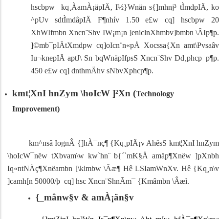
hscbpw kq¸ÀamÀ¡äpIÄ, I½}Wnän s{]mhnj³ tÌmdpIÄ, ko
^pUv sdtÌmdâpIÄ F¶nhív 1.50 e£w cq] hscbpw 20
XhWIfmbn Xncn¨Shv IW¡m¡n ]eniclnXhmbv]bmbn \ÂIp¶p.
]©mb¯pIÄtXmdpw cq]oIcn¨n«pÅ Xocssa{Xn amt\Pvsaâv
Iu¬knepIÄ aptJ\ Sn bqWnäpIfpsS Xncn¨Shv Dd¸phcp¯p¶p.
450 e£w cq] dnthmÄhv sNbvXphcp¶p.
kmt¦XnI hnZym \hoIcW ]²Xn (
Technology
Improvement
)
km^nsâ IognÂ {]hÀ¯nç¶ {Kq¸pIÄ¡v AhêsS kmt¦XnI hnZym
\hoIcW¯nëw tXbvam\w kw`hn¨ b{´`mK§Ä amäp¶Xnëw ]pXnbh
Iq«ntNÀç¶Xnëambn [\klmbw \Âæ¶ Hê LSIamWnXv. Hê {Kq¸n\v
]camh[n 50000/þ cq] hsc Xncn¨ShnÃm¯ {Kmâmbn \Âæì.
{_mânw§v & amÀ¡än§v