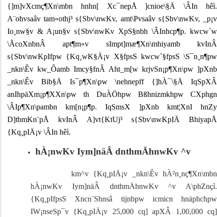
{]m]vXcmç¶Xn\mbn hnhn[ Xc¯nepÅ ]cnioe\§Ä \ÂIn hêì.
A¨ohvsaâv tam«othj³ s{Sbv\nwKv, amt\Pvsaâv s{Sbv\nwKv, _p¡v
Io¸nw§v & A¡u­n§v s{Sbv\nwKv XpS§nbh \ÂInhcp¶p. kwcw`w
\ÃcoXnbnÂ apt¶m«v sIm­pt]mæ¶Xn\mhiyamb kvInÂ
s{Sbv\nwKpIfpw
{Kq¸wK§Ä¡v X§fpsS kwcw`§fpsS \S¯n¸n¶pw
_nkn\Êv kw_Ôamb Imcy§fnÂ Aht_m[w krjvSn¡p¶Xn\pw ]pXnb
_nkn\Êv Bib§Ä Is­¯p¶Xn\pw \nehnepff {]hÀ¯\§Ä IqSpXÂ
anIhpäXm¡p¶XXn\pw th­ DuÀÖhpw Bßhnizmkhpw CXphgn
\ÂIp¶Xn\pambn
km[n¡p¶p. IqSmsX ]pXnb kmt¦XnI hnZ
D]tbmKn¨pÅ kvInÂ A]vt{KtUj³ s{Sbv\nwKpIÄ BhiyapÅ
{Kq¸pIÄ¡v \ÂIn hêì.
hÀ¡nwKv Iym]näÂ dnthmÄhnwKv ^­v
km^v {Kq¸pIÄ¡v _nkn\Êv hÀ²n¸nç¶Xn\mbn
hÀ¡nwKv Iym]näÂ dnthmÄhnwKv ^­v A\phZnçì.
{Kq¸pIfpsS Xncn¨Shnsâ tijnbpw icmicn hnäphchpw
IW¡nseSp¯v {Kq¸pIÄ¡v 25,000 cq] apXÂ 1,00,000 cq]