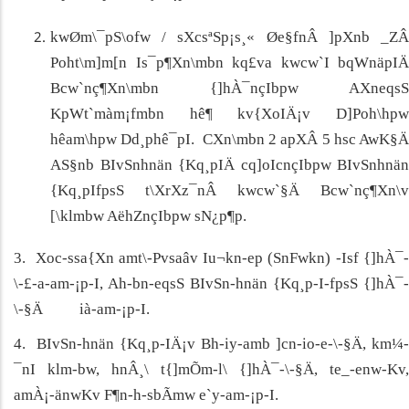
kwØm\¯pS\ofw / sXcsªSp¡s¸« Øe§fnÂ ]pXnb _ZÂ
Poht\m]m[n Is­¯p¶Xn\mbn kq£va kwcw`I bqWnäpIÄ
Bcw`nç¶Xn\mbn {]hÀ¯nçIbpw AXneqsS
KpWt`màm¡fmbn hê¶ kv{XoIÄ¡v D]Poh\hpw
hêam\hpw Dd¸phê¯pI. CXn\mbn 2 apXÂ 5 hsc AwK§Ä
AS§nb BIvSnhnän {Kq¸pIÄ cq]oIcnçIbpw BIvSnhnän
{Kq¸pIfpsS t\XrXz¯nÂ kwcw`§Ä Bcw`nç¶Xn\v
[\klmbw AëhZnçIbpw sN¿p¶p.
3. Xoc-ssa{Xn amt\-Pvsaâv Iu¬kn-ep (SnFwkn) -Isf {]hÀ¯-
\-£-a-am-¡p-I, Ah-bn-eqsS BIvSn-hnän {Kq¸p-I-fpsS {]hÀ¯-
\-§Ä ià-am-¡p-I.
4. BIvSn-hnän {Kq¸p-IÄ¡v Bh-iy-amb ]cn-io-e-\-§Ä, km¼-
¯nI klm-bw, hnÂ¸\ t{]mÕm-l\ {]hÀ¯-\-§Ä, te_-enw-Kv,
amÀ¡-änwKv F¶n-h-sbÃmw e`y-am-¡p-I.