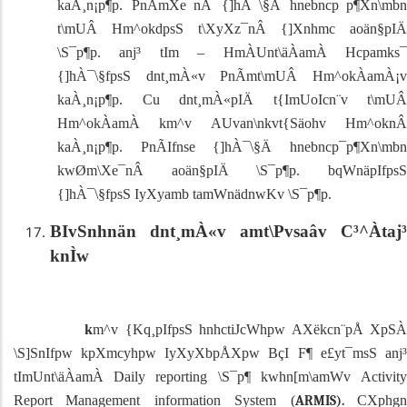
kaÀ¸n¡p¶p.
PnÃmXe¯nÂ {]hÀ¯\§Ä hnebncp¯p¶Xn\mbn
t\mUÂ Hm^okdpsS t\XyXz¯nÂ {]Xnhmc aoän§pIÄ
\S¯p¶p. anj³ tIm
–
HmÀUnt\äÀamÀ Hcpamks
{]hÀ¯\§fpsS dnt¸mÀ«v PnÃmt\mUÂ Hm^okÀamÀ¡v
kaÀ¸n¡p¶p. Cu dnt¸mÀ«pIÄ t{ImUoIcn¨v t\mUÂ
Hm^okÀamÀ km^v AUvan\nkvt{Säohv Hm^oknÂ
kaÀ¸n¡p¶p. PnÃIfnse {]hÀ¯\§Ä hnebncp¯p¶Xn\mbn
kwØm\Xe¯nÂ aoän§pIÄ \S¯p¶p. bqWnäpIfpsS
{]hÀ¯\§fpsS IyXyamb tamWnädnwKv \S¯p¶p.
BIvSnhnän dnt¸mÀ«v amt\Pvsaâv C³^Àtaj³
knÌw
k
m^v {Kq¸pIfpsS hnhctiJcWhpw AXëkcn¨pÅ XpSÀ
\S]SnIfpw kpXmcyhpw IyXyXbpÅXpw BçI F¶ e£yt¯msS anj³
tImUnt\äÀamÀ
Daily reporting
\S¯p¶ kwhn[m\amWv
Activit
Report
Management information System (
CXphg
ARMIS).