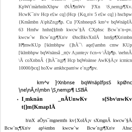
KpWt`màrhnlnXhpw tNÀ¶mWv ]²Xn \S¸nem¡p¶Xv.
HcwK¯n\v Hcp e£w cq] (Hcp {Kq¸n\v 5 e£w cq] ) hscbpw
{Kmâmbn A\phZn¡p¶p. Cu ]²XnbneqsS km^v bqWnäpIÄ
63 Hmfw hnhn[§fmb kwcw`§Ä CXphsc Bcw`n¨n«p­v.
kwcw`w Bcw`n¡p¶Xn\v ØncBkvXnIÄ hm§p¶Xn\mbn
H¶mwKUp [\klmbhpw {]hÀ¯\ aqe[\ambn c­mw KUp
[\klmbhpw bqWnänsâ _m¦v A¡u­nte¡v t\cn«v \ÂIp¶p. \nehnÂ
\Ã coXnbnÂ {]hÀ¯n¡p¶ Hcp bqWoänse AwK§Ä¡v icmicn
10000/þcq] hoXw amkhcpam\w e`n¡p¶p­v.
km^v ]²Xnbnse bqWnäpIfpsS kpØnc
\ne\nÂ¸n\mbn \S¸nem¡p¶ LSI§Ä
I¸mknän _nÂUnwKv s{Sbv\nwKv
t{]m{KmapIÄ
h\nX aÕys¯mgnemfn kv{XoIÄ¡v sXmgnÂ kwcw`§Ä
Bcw`nç¶Xn\v ap¼mbn kwcw`w Bcw`n¡p¶Xn\v Ahsc