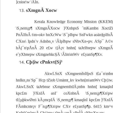
]cnioe\w \ÂIn.
sXmgnÂ Xocw
Kerala Knowledge Economy Mission (KKEM)
\S¸nem¡p¶ sXmgnÂXocw ]²XnbpsS `mKambn XoctZi
PnÃIfnÂ t\m«okv hnXcWw \S¯pIbpw SnFwkn aoän§pIfnÂ
CXns\ Ipdn¨v Adnbn¸v \ÂIpIbpw sNbvXn«p­v. ASp¯ A©v
hÀj¯n\pÅnÂ 20 e£w t]À¡v hnhn[ taJeIfnepw sXmgnÂ
e`yXbnepw
sXmgnehkc§Ä \ÂIm\mWv e£yanSp¶Xv.
Cþ{iw cPnkvt{Sj³
AkwLSnX sXmgnemfnIfpsS t£a¯n\mbn
hnIkn¸ns¨Sp¯ Hcp tZiob Umämt_kv kwhn[m\amWv Cþ{iw.
AkwLSnX taJebnse sXmgnemfnIÄ¡mbn hnhn[ kmaqlnI
kpc£m ]²XnIÄ anI¨ coXnbnÂ \S¸nem¡p¶Xn\pw
tI{µþkwØm\ kÀ¡mcpIÄ \S¸nem¡p¶ kmaqlnI kpc£m ]²XnIÄ
FÃmhcnte¡v F¯n¡p¶Xn\pw CXv e£yanSp¶p. 6415 km^v
KpWt`màm¡Ä Cþ{imw t]mÀ«enÂ cPnÌÀ sNbvXn«p­v.