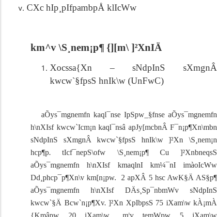
CXc hIp¸pIfpambpÅ klIcWw
km^v \S¸nem¡p¶ {][m\ ]²XnIÄ
Xocssa{Xn
–
sNdpInS sXmgn
kwcw`§fpsS hnIk\w (UnFwC)
aÕys¯mgnemfn kaql¯nse IpSpw_§fnse aÕys¯mgnemfn
h\nXIsf kwcw`Icm¡n kaql¯nsâ apJy[mcbnÂ F¯n¡p¶Xn\mbn
sNdpInS sXmgnÂ kwcw`§fpsS hnIk\w ]²Xn \S¸nem¡n
hcp¶p. tIcf¯nepS\ofw \S¸nem¡p¶ Cu ]²XnbneqsS
aÕys¯mgnemfn h\nXIsf kmaqlnI km¼¯nI imàoIcWw
Dd¸phcp¯p¶Xn\v km[n¡pw.
2 apXÂ 5 hsc AwK§Ä
AS§p¶
aÕys¯mgnemfn h\nXIsf DÄs¸Sp¯nbmWv sNdpInS
kwcw`§Ä Bcw`n¡p¶Xv. ]²Xn XpIbpsS
75 iXam\w kÀ¡mÀ
{Kmâpw 20 iXam\w _m¦
v temWpw 5 iXam\w