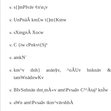
s{]mPIväv ¢n\n¡v
UnPnäÂ km£w t{]m{Kmw
sXmgnÂ Xocw
C {iw cPnkvt{Sj³
amkN´
km^v dnh} aoän§v, ^oÂUv hnknäv &
tamWnädnwKv
BIvSnhnän dnt¸mÀ«v amt\Pvsaâv C³^Àtaj³ knÌw
aWn amt\Pvsaâv tkm^vävshbÀ