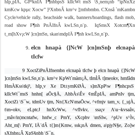
hIp¸pIÄ, GP³knIÄ F¶nhbpsS klIcWt¯msS
\S¸nem¡nb
“
ipNnX
kmKcw kpµc Xocw
”
]²XnbnÂ km^v ]¦mfnbmbn.
CXnsâ `mKamb
Cycle/vehicle rally, beachside walk, banners/hoardings, flash mob,
road show
F¶nh PnÃIfnÂ kwLSn¸n¨p. IqSmsX Xotcm¶X
p.
t_m[hXv¡cW ]cn]mSn, skan\mdpIÄ F¶nh kwLSn¸n¨
elcn hnapà {]NcW ]cn]mSnþ elcnapà
tIcfw
9 XoctZiPnÃIfnembn elcnapà tIcfw þ elcn hnapà {]Nc
]cn]mSn kwLSn¸n¨p. km^v KpWt`màm¡Ä, tImÌÂ t]meokv, hmfâdn
HmÀKss\tkj³, hIp¸v Xe Dt±ymKØÀ, s]mXpP\w F¶nhcpsS
klIcWt¯msS hnhn[ aÕc§Ä, AhbÀs\Êv ¢mÊpIÄ, amPnIv tjm,
XoctZi \S¯w, tdmUv tjm, Nn{XcN\maÕcw, ^vfmjv tam_v, {_ujÀ,
t\m«okv, eLptcJ hnXcWw, ^vfIvkv, ssa¡v A\u¬kvsaâv,
_mâv/in¦mcntafw, hnfw_c PmY, sXcphv \mSIw, ^pUv s^Ìv,
Aht_m[\ PmY, IÄ¨dÂ t{]m{Kmw, ssk¡nÄ dmen, a\pjyN§e, Zo]w
sXfnbn¡Â XpS§nbh \S¯n.