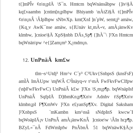
t{]mPÎv ¢n\n¡pIÄ \S¯n. Hmtcm bqWnänsâbpw {]iv\§Ä
kq£vaambn ]cntim[n¡pIbpw Bhiyamb \nÀtZi§Ä t{]mPÎv
¢n\n¡nÂ \ÂIpIbpw sNbvXp.
kmt¦XnI ]n´pW, semt¡j³ amäw
{Kq¸v AwK¯nse amäw, s{IUnäv kt¸mÀ«v, amÀ¡änwKv
klmbw, ]cnioe\§Ä XpS§nbh DÄs¸Sp¶ {]hÀ¯\ ]²Xn Hmtcm
bqWnän\pw ^e{]Zam¡m³ X¿mdm¡n.
UnPnäÂ km£w
tIm¬s^Utdj³ Hm^v C´y³ C³Ukv{SnbpsS (knsFsF)
amÌÀ ImÀUpw \mjWÂ C³Ìnäyq«v t^mÀ FwFkvFwCIfpw
(\nþFwFkvFwC) UnPnäÂ k£w ]²Xn \S¸m¡p¶p. bqWnäpIsf
UnPnäÂ SqfpIÄ D]tbmKn¡p¶Xn\v Adnhv t\Sp¶Xn\v
klmbn¡pI F¶XmWv ]²Xn e£yanSp¶Xv.
Digital Saksha
]²XnbpsS `mKambn km^nsâ sNdpInS kwcw`I
bqWoäpIÄ¡v UnPnÂ amÀ¡änwKnÂ ]cnioe\w \ÂIn hcp¶p.
BZyL«¯nÂ FdWmIpfw PnÃbnÂ
51
bqWnäwK§Ä¡v