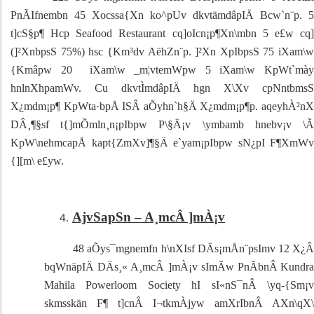
PnÃIfnembn 45 Xocssa{Xn ko^pUv dkvtämdâpIÄ Bcw`n¨p.
5
t]cS§p¶ Hcp
Seafood Restaurant
cq]oIcn¡p¶Xn\mbn 5 e£w cq
(]²XnbpsS 75%) hsc {Km³dv AëhZn¨p.
]²Xn XpIbpsS 75 iXam\w
{Kmâpw 20 iXam\w _m¦vtemWpw 5 iXam\w KpWt`mày
hnlnXhpamWv. Cu dkvtÌmdâpIÄ hgn
X\Xv cpNntbms
X¿mdm¡p¶ KpWta·bpÅ ISÂ aÕyhn`h§Ä X¿mdm¡p¶p. aqeyhÀ²nX
DÂ¸¶§sf
t{]mÕmln¸n¡pIbpw P\§Ä¡v \ymbamb hnebv¡v \
KpW\nehmcapÅ kapt{ZmXv]¶§Ä e`yam¡pIbpw sN¿pI F¶XmWv
{][m\ e£yw.
AjvSapSn
–
A¸mcÂ ]mÀ¡v
48 aÕys¯mgnemfn h\nXIsf DÄs¡mÅn¨psIm­v 12 X¿Â
bqWnäpIÄ DÄs¸« A¸mcÂ ]mÀ¡v sImÃw PnÃbnÂ
Kundr
Mahila Powerloom Society
hI sI«nS¯nÂ \yq-{Sm¡
skmsskän F¶ t]cnÂ I¬tkmÀjyw amXrIbnÂ AXn\qX\