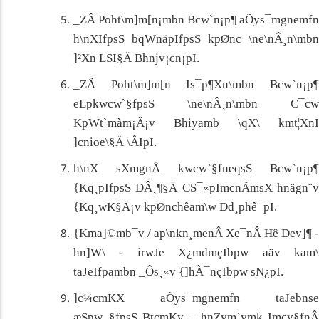
_ZÂ Poht\m]m[n¡mbn Bcw`n¡p¶ aÕys¯mgnemfn
h\nXIfpsS bqWnäpIfpsS kpØnc \ne\nÂ¸n\mbn
]²Xn LSI§Ä Bhnjv¡cn¡pI.
_ZÂ Poht\m]m[n Is­¯p¶Xn\mbn Bcw`n¡p¶
eLpkwcw`§fpsS \ne\nÂ¸n\mbn C¯cw
KpWt`màm¡Ä¡v Bhiyamb \qX\ kmt¦XnI
]cnioe\§Ä \ÂIpI.
h\nX sXmgnÂ kwcw`§fneqsS Bcw`n¡p¶
{Kq¸pIfpsS DÂ¸¶§Ä CS¯«pImcnÃmsX hnägn¨v
{Kq¸wK§Ä¡v kpØnchêam\w Dd¸phê¯pI.
{Kma]©mb¯v / ap\nkn¸menÂ Xe¯nÂ Hê Dev]¶ -
hn]W\ - irwJe X¿mdmçIbpw aäv kam\
taJeIfpambn _Ôs¸«v {]hÀ¯nçIbpw sN¿pI.
]c¼cmKX aÕys¯mgnemfn taJebnse
æSpw_§fpsS BtcmKy
–
hnZym`ymk Imcy§fnÂ