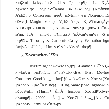
kmt¦XnI kuIcy§tfmsS {]hÀ¯n¨p hcp¶p.
12 X¿
bqWnäpIfpsS cq]oIcW¯n\mbn 36 e£w cq] {Kmâmbn
A\phZn¨p.
Consortium
¯n\pÅ _m¦vtem¬ e`n¡p¶Xn\mbn 1
e£wcq]
Margin Money
A\phZn¨n«p­v.
KpWt`màm¡Ä¡
v
ATDC
aptJ\
skill training
\ÂIpIbpw sNbvXp.
{]mcw`L«¯n
ss\än, IpÀ¯, amkvIv F¶nhbpsS \nÀ½mWamWv \S¯n
hcp¶Xv
.
Tailoring & Garments Category Federation
hg
tkmjyÂ aoUnb hgn Hm¬sse³ skbvÂkv \S¯nhcp¶p.
Xocamthen ]²Xn
kss¹tIm hgnhnXcWw sN¿p¶ 14 amthen C\¯nÂs¸«
k_vknUn km[\§fpw, F^v.Fkv.Fkv.BÀ (
Fast Moving
Consumer Goods)
, i_cn km[\§fpw kwØm\¯v Xocssa{X
]²XnbnÂ {]hÀ¯n¨v hcp¶ 10 kq¸ÀamÀ¡äpIÄ hgnbpw 5
I½yqWnän s{]mhnj³ tÌmÀ hgnbpw XoctZiP\Xbv¡v
e`yam¡p¶p. 20000 ¯nÂ ]cw XoctZi IpSpw_§Ä¡v Cu
]²XnbpsS {]tbmP\w e`n¨n«p­v.