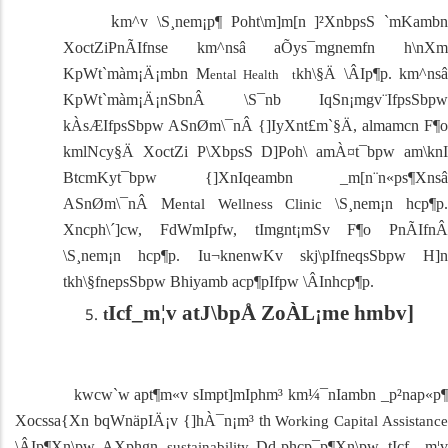
k
m^v \S¸nem¡p¶ Poht\m]m[n ]²XnbpsS `mKamb
XoctZiPnÃIfnse km^nsâ aÕys¯mgnemfn h\nXm
KpWt`màm¡Ä¡mbn M
kh\§Ä \ÂIp¶p. km^nsâ
ental Health
t
KpWt`màm¡Ä¡nSbnÂ \S¯nb IqSn¡mgv¨IfpsSbpw
kÀsÆIfpsSbpw ASnØm\¯nÂ {]IyXnt£m`§Ä, almamcn F¶o
kmlNcy§Ä XoctZi P\XbpsS D]Poh\ amÀ¤t¯bpw am\knI
BtcmKyt¯bpw {]XnIqeambn _m[n¨n«ps­¶Xnsâ
ASnØm\¯nÂ
M
\S¸nem¡n hcp¶p
ental Wellness Clinic
Xncph\´]cw, FdWmIpfw, tImgnt¡mSv F¶o PnÃIfnÂ
\S¸nem¡n hcp¶p. Iu¬knenwKv skj\pIfneqsSbpw H]n
tkh\§fnepsSbpw Bhiyamb acp¶pIfpw \ÂInhcp¶p.
Icf_m¦v atJ\bpÅ ZoÀL¡me hmbv]
t
kwcw`w apt¶m«v sIm­pt]mIphm³ km¼¯nIambn _p²nap«p¶
Xocssa{Xn bqWnäpIÄ¡v {]hÀ¯n¡m³ th­
Working Capital Assistanc
\ÂIp¶Xn\pw AXphgn
Dd¸phcp¯p¶Xn\pw tIcf _m¦
sustainability