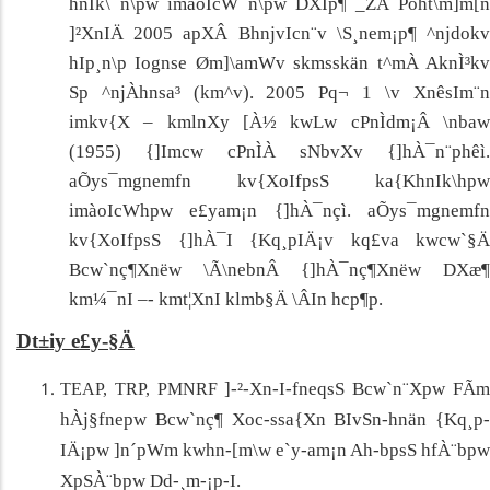
hnIk\¯n\pw imàoIcW¯n\pw DXIp¶ _ZÂ Poht\m]m[n
]²XnIÄ 2005
ap
X
Â
BhnjvIcn¨v \S¸nem¡p¶ ^njdok
hIp¸n\p Iognse Øm]\amWv skmsskän t^mÀ AknÌ³kv
Sp ^njÀhnsa³ (km^v).
2005 Pq¬ 1 \v XnêsIm¨n
imkv{X
–
kmlnXy [À½ kwLw cPnÌdm¡Â \nba
(1955) {]Imcw cPnÌÀ sNbvXv {]hÀ¯n¨phêì.
aÕys¯mgnemfn kv{XoIfpsS ka{KhnIk\hpw
imàoIcWhpw e£yam¡n {]hÀ¯nçì. aÕys¯mgnemfn
kv{XoIfpsS {]hÀ¯I {Kq¸pIÄ¡v kq£va kwcw`§Ä
Bcw`nç¶Xnëw \Ã\nebnÂ {]hÀ¯nç¶Xnëw DXæ¶
km¼¯nI
–
- kmt¦XnI klmb§Ä \ÂIn hcp¶p.
Dt±iy e£y-§Ä
]-²-Xn-I-fneqsS Bcw`n¨Xpw FÃm
TEAP, TRP, PMNRF
hÀj§fnepw Bcw`nç¶ Xoc-ssa{Xn BIvSn-hnän {Kq¸p-
IÄ¡pw ]n´pWm kwhn-[m\w e`y-am¡n Ah-bpsS hfÀ¨bpw
XpSÀ¨bpw Dd-¸m-¡p-I.