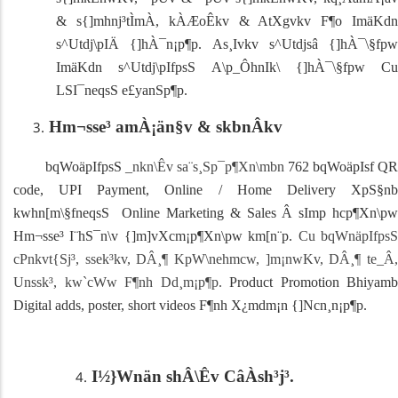
& s{]mhnj³tÌmÀ, kÀÆoÊkv & AtXgvkv F¶o ImäKdn
s^Utdj\pIÄ {]hÀ¯n¡p¶p. As¸Ivkv s^Utdjsâ {]hÀ¯\§fpw
ImäKdn s^Utdj\pIfpsS A\p_ÔhnIk\ {]hÀ¯\§fpw Cu
LSI¯neqsS e£yanSp¶p.
Hm¬sse³ amÀ¡än§v & skbnÂkv
bqWoäpIfpsS
_nkn\Êv sa¨s¸Sp¯p¶Xn\mbn
762 bqWoäpIsf
QR
code, UPI Payment, Online / Home Delivery
XpS§nb
kwhn[m\§fneqsS
Online Marketing & Sales
Â
sIm­p hcp¶Xn\pw
Hm¬sse³ I¨hS¯n\v {]m]vXcm¡p¶Xn\pw km[n¨p.
Cu bqWnäpIfps
cPnkvt{Sj³, ssek³kv, DÂ¸¶ KpW\nehmcw, ]m¡nwKv, DÂ¸¶ te_Â,
Unssk³, kw`cWw F¶nh Dd¸m¡p¶p.
Product Promotion
Bhiyamb
Digital adds, poster, short videos
F¶nh X¿mdm¡n {]Ncn¸n¡p¶p.
I½}Wnän shÂ\Êv CâÀsh³j³.