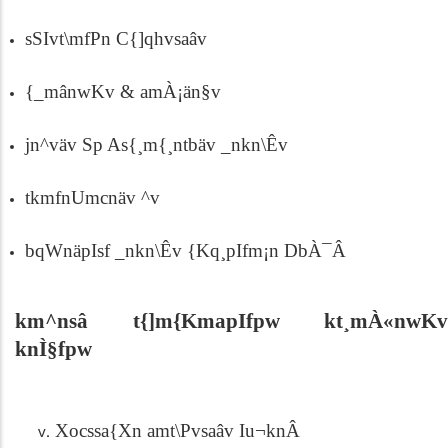
sSIvt\mfPn C{]qhvsaâv
{_mânwKv & amÀ¡än§v
jn^väv Sp As{¸m{¸ntbäv _nkn\Êv
tkmfnUmcnäv ^­v
bqWnäpIsf _nkn\Êv {Kq¸pIfm¡n DbÀ¯Â
km^nsâ t{]m{KmapIfpw kt¸mÀ«nwKv
knÌ§fpw
Xocssa{Xn amt\Pvsaâv Iu¬knÂ