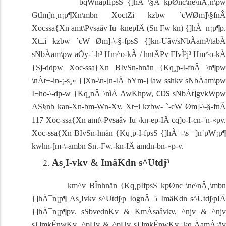
bqWnäpIfpsS {]hÀ¯\§Ä
kpØnc\ne\nÂ¸n\pw
GtIm]n¸n¡p¶Xn\mbn
XoctZi kzbw `cWØm]\§fnÂ
Xocssa{Xn amt\Pvsaâv Iu¬knepIÄ (Sn Fw kn) {]hÀ¯n¡p¶p.
Xt±i kzbw `cW Øm]-\-§-fpsS {]kn-Uâv/sNbÀam³/tabÀ
sNbÀam\pw aÕy-`-h³ Hm^o-kÀ / hntÃPv FIvÌ³j³ Hm^o-kÀ
{Sj-ddpw Xoc-ssa{Xn BIvSn-hnän {Kq¸p-I-fnÂ \n¶pw
\nÀt±-in-¡-s¸« {]Xn-\n-[n-IÄ bYm-{Iaw sshkv sNbÀam\pw
I¬ho-\-dp-w {Kq¸nÂ \nìÅ AwKhpw,
sNbÀt]gvkWpw
CDS
AS§nb kan-Xn-bm-Wn-Xv. Xt±i kzbw- `-cW Øm]-\-§-fnÂ
117 Xoc-ssa{Xn amt\-Pvsaâv Iu¬kn-ep-IÄ cq]o-I-cn-¨n-«p­v.
Xoc-ssa{Xn BIvSn-hnän {Kq¸p-I-fpsS {]hÀ¯-\s¯ ]n´pW¡p¶
kwhn-[m-\-ambn Sn.-Fw.-kn-IÄ amdn-bn-«p-­v.
As¸I-vkv & ImäKdn s^Utdj³
km^v BÎnhnän {Kq¸pIfpsS kpØnc \ne\nÂ¸\mbn
{]hÀ¯n¡p¶ As¸Ivkv s^Utdj\p IognÂ 5 ImäKdn s^Utdj\pIÄ
{]hÀ¯n¡p¶p­v. sSbvednKv & KmÀsaâvkv, ^njv & ^njv
s{]mkÊnwKv, ^pUv & ^pUv s{]mkÊnwKv, kq¸ÀamÀ¡äv