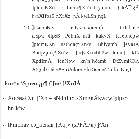
]ptcmKXn ssIhcnç¶Xn\mhiyamb {]hÀ¯\§Ä
h\nXIfpsS t\XrXz¯nÂ kwLSn¸nçI.
]c¼cmKX aÕys¯mgnemfn taJebnse
æSpw_§fpsS PohnX¯nsâ kakvX taJebnepw
]ptcmKXn ssIhcnç¶Xn\v Bhiyamb ]²XnIÄ
Bhnjv¡cnç¶Xn\v {]m]vXcmbhêw hnhn[ tkh\
XpdIfnÂ ]cnNbw kn²n¨hêamb DtZymKØÀ
AS§nb Hê aÄ«nUnkn¹n\dn Soans\ \ntbmKnçI.
km^v \S¸nem¡p¶ {][m\ ]²XnIÄ
Xocssa{Xn ]²Xn
–
sNdpInS sXmgnÂkwcw`§fpsS
hnIk\w
tPmbnâv eb_nenän {Kq¸v (sPFÂPn) ]²Xn