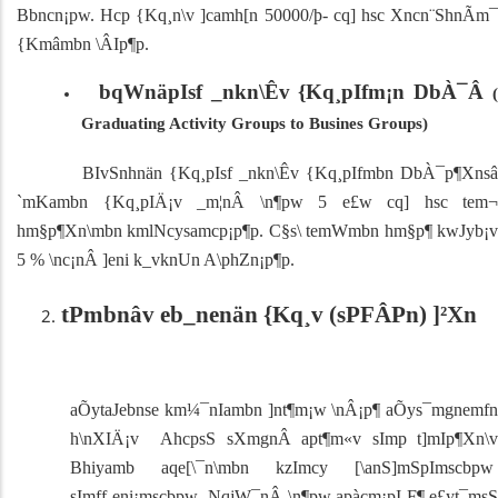
Bbncn¡pw.
Hcp {Kq¸n\v ]camh[n 50000/þ- cq] hsc Xncn¨ShnÃm
{Kmâmbn \ÂIp¶p.
bqWnäpIsf _nkn\Êv {Kq¸pIfm¡n DbÀ¯Â
(
Graduating Activity Groups to Busines Groups)
BIvSnhnän {Kq¸pIsf _nkn\Êv {Kq¸pIfmbn DbÀ¯p¶Xnsâ
`mKambn {Kq¸pIÄ¡v _m¦nÂ \n¶pw 5 e£w cq] hsc tem¬
hm§p¶Xn\mbn kmlNcysamcp¡p¶p. C§s\ temWmbn hm§p¶ kwJyb¡v
5 % \nc¡nÂ ]eni k_vknUn A\phZn¡p¶p.
tPmbnâv eb_nenän {Kq¸v (sPFÂPn) ]²Xn
aÕytaJebnse km¼¯nIambn ]nt¶m¡w \nÂ¡p¶ aÕys¯mgnemfn
h\nXIÄ¡v AhcpsS sXmgnÂ apt¶m«v sIm­p t]mIp¶Xn\v
Bhiyamb aqe[\¯n\mbn kzImcy [\anS]mSpImscbpw
sImff¸eni¡mscbpw NqjW¯nÂ \n¶pw apàcm¡pI F¶ e£yt¯msS