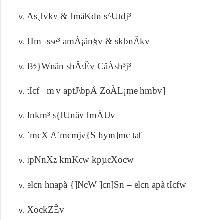
As¸Ivkv & ImäKdn s^Utdj³
Hm¬sse³ amÀ¡än§v & skbnÂkv
I½}Wnän shÂ\Êv CâÀsh³j³
tIcf _m¦v aptJ\bpÅ ZoÀL¡me hmbv]
Inkm³ s{IUnäv ImÀUv
`mcX A´mcmjv{S hym]mc taf
ipNnXz kmKcw kpµcXocw
elcn hnapà {]NcW ]cn]Sn
–
elcn apà tIcfw
XockZÊv