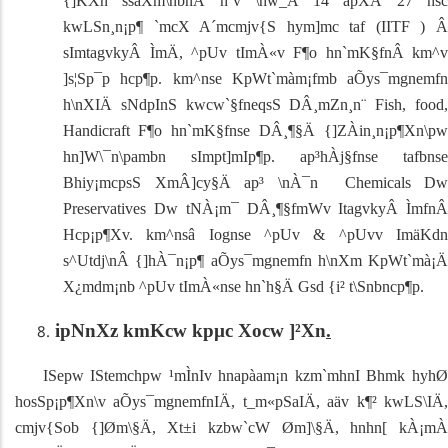
{]KXn ssaXm\nbnÂ h¨v \hw_À 14 apXÂ 27 hsc
kwLSn¸n¡p¶ `mcX A´mcmjv{S hym]mc taf (
IITF
)
sImtagvk
yÂ ÌmÄ
, ^pUv tImÀ«v F¶o hn`mK§fnÂ
km^v
]s¦Sp¯p hcp¶p.
km^nse KpWt`màm¡fmb aÕys¯mgnemfn
h\nXIÄ sNdpInS kwcw`§fneqsS DÂ¸mZn¸n¨
Fish, food
Handicraft
F¶o hn`mK§fnse
DÂ¸¶§Ä {]ZÀin¸n¡p¶Xn\pw
hn]W\¯n\pambn sIm­pt]mIp¶p.
ap³hÀj§fnse tafbnse
Bhiy¡mcpsS XmÂ]cy§Ä ap³ \nÀ¯n
Chemicals
Dw
Preservatives
Dw tNÀ¡m¯ DÂ¸¶§fmWv
ItagvkyÂ ÌmfnÂ
Hcp¡p¶Xv.
km^nsâ Iognse ^pUv & ^pUvv ImäKd
s^Utdj\nÂ {]hÀ¯n¡p¶
aÕys¯mgnemfn h\nXm KpWt`mà¡Ä
X¿mdm¡nb ^pUv tImÀ«nse hn`h§Ä Gsd {i² t\Snbncp¶p.
ipNnXz kmKcw kpµc Xocw ]²Xn
.
ISepw IStemchpw ¹mÌnIv hnapàam¡n kzm`mhnI Bhmk hyh
hos­Sp¡p¶Xn\v aÕys¯mgnemfnIÄ, t_m«pSaIÄ, aäv k¶² kwLS\IÄ,
cmjv{Sob {]Øm\§Ä, Xt±i kzbw`cW Øm]\§Ä, hnhn[ kÀ¡mÀ