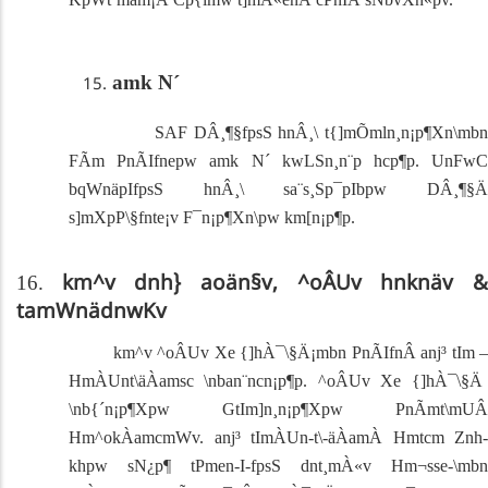
amk N´
SAF
DÂ¸¶§fpsS hnÂ¸\ t{]mÕmln¸n¡p¶Xn\mb
FÃm PnÃIfnepw amk N´ kwLSn¸n¨p hcp¶p. UnFwC
bqWnäpIfpsS hnÂ¸\ sa¨s¸Sp¯pIbpw DÂ¸¶§Ä
s]mXpP\§fnte¡v F¯n¡p¶Xn\pw km[n¡p¶p.
16.
km^v dnh} aoän§v, ^oÂUv hnknäv 
tamWnädnwKv
km^v ^oÂUv Xe {]hÀ¯\§Ä¡mbn PnÃIfnÂ anj³ tIm
–
HmÀUnt\äÀamsc \nban¨ncn¡p¶p. ^oÂUv Xe {]hÀ¯\§Ä
\nb{´n¡p¶Xpw GtIm]n¸n¡p¶Xpw PnÃmt\mUÂ
Hm^okÀamcmWv.
anj³ tImÀUn-t\-äÀamÀ Hmtcm Znh-
khpw sN¿p¶ tPmen-I-fpsS dnt¸mÀ«v Hm¬sse-\mbn