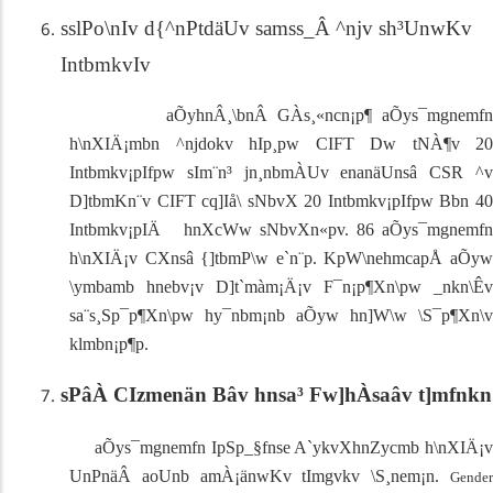
sslPo\nIv d{^nPtdäUv samss_Â ^njv sh³UnwKv
IntbmkvIv
aÕyhnÂ¸\bnÂ GÀs¸«ncn¡p¶ aÕys¯mgnemfn
h\nXIÄ¡mbn ^njdokv hIp¸pw
CIFT
Dw tNÀ¶v 20
Intbmkv¡pIfpw
sIm¨n³ jn¸nbmÀUv enanäUnsâ
CSR
^­
D]tbmKn¨v
CIFT
cq]Iå\ sNbvX
20
Intbmkv¡pIfpw Bbn 4
Intbmkv¡pIÄ
hnXcWw sNbvXn«p­v. 86
aÕys¯mgnemf
h\nXIÄ¡v CXnsâ {]tbmP\w e`n¨p. KpW\nehmcapÅ aÕyw
\ymbamb hnebv¡v D]t`màm¡Ä¡v F¯n¡p¶Xn\pw _nkn\Êv
sa¨s¸Sp¯p¶Xn\pw hy¯nbm¡nb aÕyw hn]W\w \S¯p¶Xn\v
klmbn¡p¶p.
sPâÀ CIzmenän Bâv hnsa³ Fw]hÀsaâv t]mfnkn
aÕys¯mgnemfn IpSp_§fnse A`ykvXhnZycmb h\nXIÄ¡v
UnPnäÂ aoUnb amÀ¡änwKv tImgvkv \S¸nem¡n.
Gender