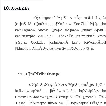
10.
XockZÊv
aÕys¯mgnemfnIÄ¡nSbnÂ kÀ¡mcnsâ hnIk\þt£a
]cn]mSnIÄ t{]mÕmln¸n¡p¶Xns\m¸w XoctZis¯ P\§fpambn
kwhZn¡m\pw AhcpsS {]iv\§Ä tIÄ¡m\pw ]cnlmc \S]SnIÄ
kzoIcn¡m\pw kwLSn¸n¨ XockZÊv ]cn]mSnbnÂ km^v
]s¦Sp¯p.
XockZÊv ]cn]mSnbnÂ km^v bqWoäpIÄ¡pff
[\klmbhpw AhmÀUv, kÀ«n^n¡äv hnXcWhpw \S¯n.
s{]mPIväv ¢n\n¡v
sNdpInS sXmgnÂ kwcw`§fpsS \ne\nÂ¸pw kpØnc
hnIk\hpw ap³\nÀ¯n {]hÀ¯\w sa¨s¸Spt¯­
bqWnäpIÄ¡v th­n
Hmtcm PnÃbnepw t{]mPÎv ¢n\n¡pIÄ \S¯
n. {]mcw` L«¯n
9 assd³ PnÃIfnepw tIm«b¯pw 93 bqWnäpIsf DÄs¸Sp¯n