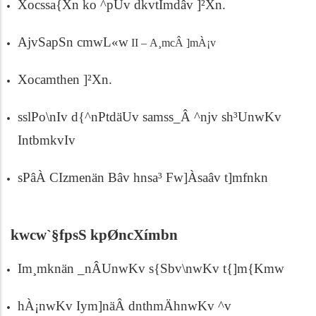
Xocssa{Xn ko ^pUv dkvtÌmdâv ]²Xn.
AjvSapSn c­mwL«w
II –
A¸mcÂ ]mÀ¡v
Xocamthen ]²Xn.
sslPo\nIv d{^nPtdäUv samss_Â ^njv sh³UnwKv
IntbmkvIv
sPâÀ CIzmenän Bâv hnsa³ Fw]Àsaâv t]mfnkn
kwcw`§fpsS kpØncXímbn
Im¸mknän _nÂUnwKv s{Sbv\nwKv t{]m{Kmw
hÀ¡nwKv Iym]näÂ dnthmÄhnwKv ^­v