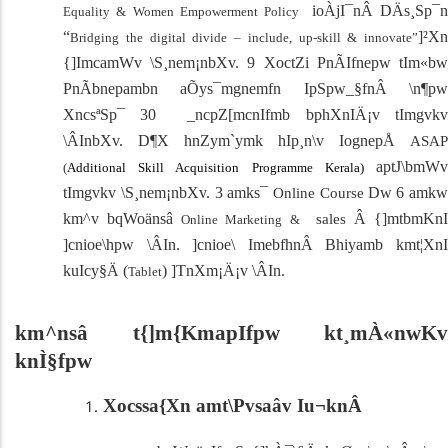
ioÀjI¯nÂ DÄs¸Sp¯
Equality & Women Empowerment Policy
“
]²Xn
Bridging the digital divide – include, up-skill & innovate”
{]ImcamWv \S¸nem¡nbXv. 9 XoctZi PnÃIfnepw tIm«bw
PnÃbnepambn aÕys¯mgnemfn IpSpw_§fnÂ \n¶pw
XncsªSp¯ 30 _ncpZ[mcnIfmb bphXnIÄ¡v tImgvkv
\ÂInbXv. D¶X hnZym`ymk hIp¸n\v IognepÅ
ASAP
aptJ\bmWv
(
Additional Skill Acquisition Programme Kerala)
tImgvkv \S¸nem¡nbXv. 3 amks¯
Dw 6 amkw
Online Course
km^v bqWoänsâ
Â {]mtbmKnI
sales
Online Marketing &
]cnioe\hpw \ÂIn. ]cnioe\ ImebfhnÂ Bhiyamb kmt¦XnI
kuIcy§Ä (
) ]TnXm¡Ä¡v \ÂIn.
Tablet
km^nsâ t{]m{KmapIfpw kt¸mÀ«nwKv
knÌ§fpw
Xocssa{Xn amt\Pvsaâv Iu¬knÂ