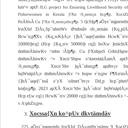
km^v aptJ\
JLG project for Ensuring Livelihood Security of
Fisherwomen in Kerala
]²Xn \S¸nem¡n hcp¶p. XoctZi
5 t]cS§p¶
aÕys¯mgnemf
PnÃIfnÂ Cu ]²Xn \S¸nem¡nhcp¶p.
h\nXIsf
DÄs¸Sp¯nbmWv tPmbnâv eb_nenän {Kq¸pIÄ
Bcw`n¡p¶Xv. {Kq¸wK§Ä¡v {]hÀ¯\aqe[\ambn HcwK¯n\v
10000/þcq] (Hcp {Kq¸n\v 50000/þ cq]) hoXw ]eniclnX
dnthmÄhnwKv ^­mbn \ÂIp¶p. Cu ]²XnbpsS GtIm]\hpw
dnthmÄhnwKv ^­v Xncn¨Shpw s^knentääÀamÀ aptJ\
\S¸nem¡p¶p. Xncn¨Shv ]qÀ¯nbm¡p¶ apdbv¡v Sn
bqWnäpIÄ¡v dnthmÄhnwKv ^­v ho­pw e`n¡pw F¶Xn\mÂ
{]hÀ¯\aqe[\¯nsâ e`yX \o­Imet¯bv¡v Dd¸p hcp¯phm³
km[n¡p¶p. 2023 apXÂ Xncn¨Shv ]qÀ¯oIcn¨ bqWnäpIÄ¡v
Hcp e£w cq] ( HcwK¯n\v 20000 cq]) hsc dnthmÄhnwKv ^­
v A\phZn¡pw.
Xocssa{Xn ko^pUv dkvtämdâv
225 aÕys¯mgnemfn h\nXIsf DÄs¡mffn¨psIm­v 9 XoctZi