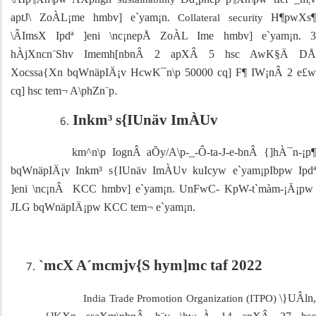
aptJ\ ZoÀL¡me hmbv] e`yam¡n.
H¶pwXs
Collateral security
\ÂImsX Ipdª ]eni \nc¡nepÅ ZoÀL Ime hmbv] e`yam¡n. 3
hÀjXncn¨Shv Imemh[nbnÂ 2 apXÂ 5 hsc AwK§Ä DÅ
Xocssa{Xn bqWnäpIÄ¡v HcwK¯n\p 50000 cq] F¶ IW¡nÂ 2 e£w
cq] hsc tem¬ A\phZn¨p.
Inkm³ s{IUnäv ImÀUv
km^n\p IognÂ aÕy/A\p-_-Ô-ta-J-e-bnÂ {]hÀ¯n-¡p¶
bqWnäpIÄ¡v Inkm³ s{IUnäv ImÀUv kuIcyw e`yam¡pIbpw Ipdª
]eni \nc¡nÂ
KCC
hmbv] e`yam¡n. UnFwC- KpW-t`màm-¡Ä¡p
JLG
bqWnäpIÄ¡pw
KCC
tem¬ e`yam¡n.
`mcX A´mcmjv{S hym]mc taf 2022
\}UÂln
India Trade Promotion Organization (ITPO)