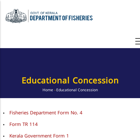
Skip
to
main
content
Educational Concession
Home
-
Educational Concession
Breadcrumb
Fisheries Department Form No. 4
Form TR 114
Kerala Government Form 1