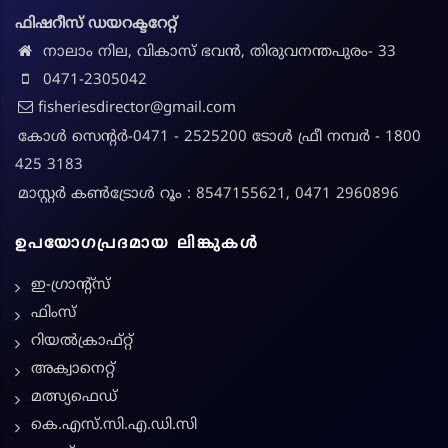
ഫിഷറീസ് ഡയറക്ടറേറ്റ്
നാലാം നില, വികാസ് ഭവൻ, തിരുവനന്തപുരം- 33
0471-2305042
fisheriesdirector@gmail.com
കോൾ സെന്റർ-0471 - 2525200 ടോൾ ഫ്രീ നമ്പർ - 1800
425 3183
മാസ്റ്റർ കൺട്രോൾ റൂം : 8547155621, 0471 2960896
ഉപയോഗപ്രദമായ ലിങ്കുകൾ
ഇ-ഗ്രാന്റ്സ്
ഫിംസ്
റിയൽക്രാഫ്റ്റ്
അക്വാനെറ്റ്
മത്സ്യഫെഡ്
കെ.എസ്.സി.എ.ഡി.സി