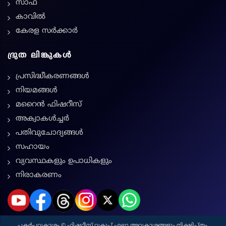
സാഫ്
കാവിൽ
കേരള സർക്കാർ
ദ്രുത ലിങ്കുകൾ
പ്രസിദ്ധീകരണങ്ങൾ
നിയമങ്ങള്‍
മറൈൻ ഫിഷറീസ്
അക്വാകൾച്ചർ
പതിവുചോദ്യങ്ങൾ
സഹായം
വ്യവസ്ഥകളും ഉപാധികളും
നിരാകരണം
പകർപ്പവകാശം © ഫിഷറീസ് വകുപ്പ് എല്ലാ അവകാശങ്ങളും നിക്ഷിപ്തം.