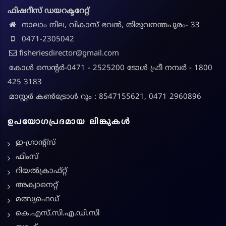
ഫിഷറീസ് ഡയറക്ടറേറ്റ്
നാലാം നില, വികാസ് ഭവൻ, തിരുവനന്തപുരം- 33
0471-2305042
fisheriesdirector@gmail.com
കോൾ സെന്റർ-0471 - 2525200 ടോൾ ഫ്രീ നമ്പർ - 1800
425 3183
മാസ്റ്റർ കൺട്രോൾ റൂം : 8547155621, 0471 2960896
ഉപയോഗപ്രദമായ ലിങ്കുകൾ
ഇ-ഗ്രാന്റ്സ്
ഫിംസ്
റിയൽക്രാഫ്റ്റ്
അക്വാനെറ്റ്
മത്സ്യഫെഡ്
കെ.എസ്.സി.എ.ഡി.സി