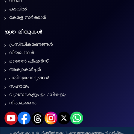
സാഫ്
കാവിൽ
കേരള സർക്കാർ
ദ്രുത ലിങ്കുകൾ
പ്രസിദ്ധീകരണങ്ങൾ
നിയമങ്ങള്‍
മറൈൻ ഫിഷറീസ്
അക്വാകൾച്ചർ
പതിവുചോദ്യങ്ങൾ
സഹായം
വ്യവസ്ഥകളും ഉപാധികളും
നിരാകരണം
പകർപ്പവകാശം © ഫിഷറീസ് വകുപ്പ് എല്ലാ അവകാശങ്ങളും നിക്ഷിപ്തം.