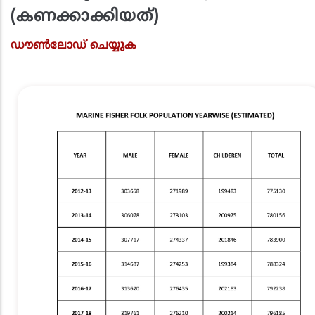
(കണക്കാക്കിയത്)
ഡൗൺലോഡ് ചെയ്യുക