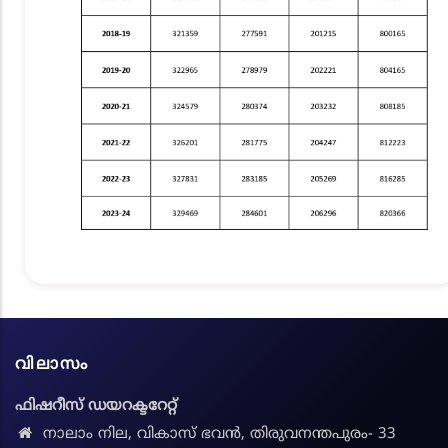
വിലാസം
ഫിഷറീസ് ഡയറക്ടറേറ്റ്
നാലാം നില, വികാസ് ഭവൻ, തിരുവനന്തപുരം- 33