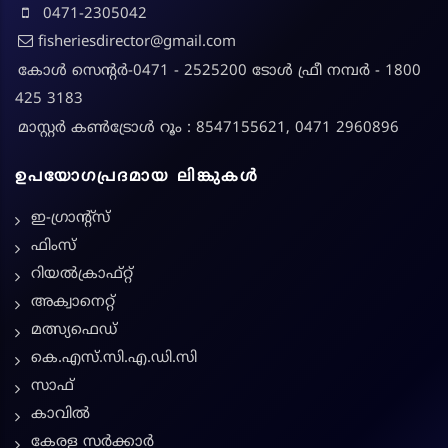
0471-2305042
fisheriesdirector@gmail.com
കോൾ സെന്റർ-0471 - 2525200 ടോൾ ഫ്രീ നമ്പർ - 1800
425 3183
മാസ്റ്റർ കൺട്രോൾ റൂം : 8547155621, 0471 2960896
ഉപയോഗപ്രദമായ ലിങ്കുകൾ
ഇ-ഗ്രാന്റ്സ്
ഫിംസ്
റിയൽക്രാഫ്റ്റ്
അക്വാനെറ്റ്
മത്സ്യഫെഡ്
കെ.എസ്.സി.എ.ഡി.സി
സാഫ്
കാവിൽ
കേരള സർക്കാർ