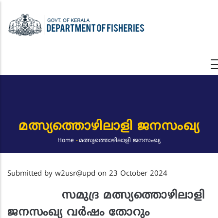
Skip
to
main
content
മത്സ്യത്തൊഴിലാളി ജനസംഖ്യ
Home
-
മത്സ്യത്തൊഴിലാളി ജനസംഖ്യ
Breadcrumb
Submitted by
w2usr@upd
on 23 October 2024
സമുദ്ര മത്സ്യത്തൊഴിലാളി
ജനസംഖ്യ വർഷം തോറും