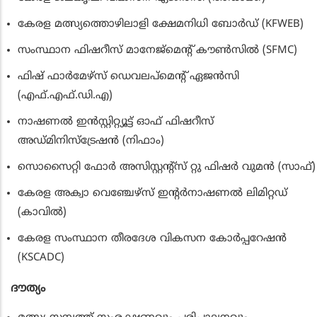
കേരള മത്സ്യത്തൊഴിലാളി ക്ഷേമനിധി ബോര്‍ഡ് (KFWEB)
സംസ്ഥാന ഫിഷറീസ് മാനേജ്‌മെന്റ് കൗണ്‍സില്‍ (SFMC)
ഫിഷ് ഫാര്‍മേഴ്‌സ് ഡെവലപ്‌മെന്റ് ഏജന്‍സി
(എഫ്.എഫ്.ഡി.എ)
നാഷണല്‍ ഇന്‍സ്റ്റിറ്റ്യൂട്ട് ഓഫ് ഫിഷറീസ്
അഡ്മിനിസ്‌ട്രേഷന്‍ (നിഫാം)
സൊസൈറ്റി ഫോര്‍ അസിസ്റ്റന്റ്‌സ് റ്റു ഫിഷര്‍ വുമന്‍ (സാഫ്)
കേരള അക്വാ വെഞ്ചേഴ്‌സ് ഇന്റര്‍നാഷണല്‍ ലിമിറ്റഡ്
(കാവില്‍)
കേരള സംസ്ഥാന തീരദേശ വികസന കോര്‍പ്പറേഷന്‍
(KSCADC)
ദൗത്യം