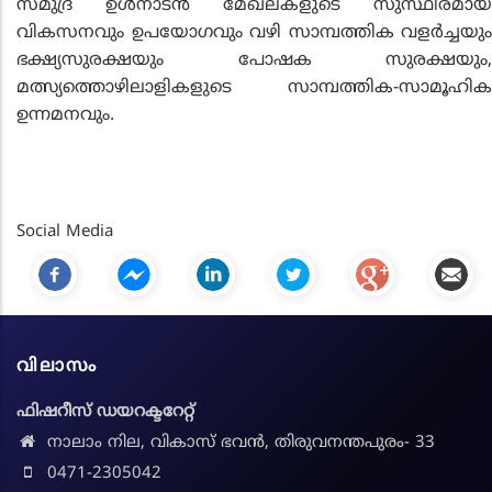
സമുദ്ര ഉള്‍നാടന്‍ മേഖലകളുടെ സുസ്ഥിരമായ
വികസനവും ഉപയോഗവും വഴി സാമ്പത്തിക വളര്‍ച്ചയും
ഭക്ഷ്യസുരക്ഷയും പോഷക സുരക്ഷയും,
മത്സ്യത്തൊഴിലാളികളുടെ സാമ്പത്തിക-സാമൂഹിക
ഉന്നമനവും.
Social Media
വിലാസം
ഫിഷറീസ് ഡയറക്ടറേറ്റ്
നാലാം നില, വികാസ് ഭവൻ, തിരുവനന്തപുരം- 33
0471-2305042