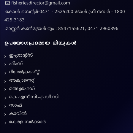
fisheriesdirector@gmail.com
കോൾ സെന്റർ-0471 - 2525200 ടോൾ ഫ്രീ നമ്പർ - 1800
425 3183
മാസ്റ്റർ കൺട്രോൾ റൂം : 8547155621, 0471 2960896
ഉപയോഗപ്രദമായ ലിങ്കുകൾ
ഇ-ഗ്രാന്റ്സ്
ഫിംസ്
റിയൽക്രാഫ്റ്റ്
അക്വാനെറ്റ്
മത്സ്യഫെഡ്
കെ.എസ്.സി.എ.ഡി.സി
സാഫ്
കാവിൽ
കേരള സർക്കാർ