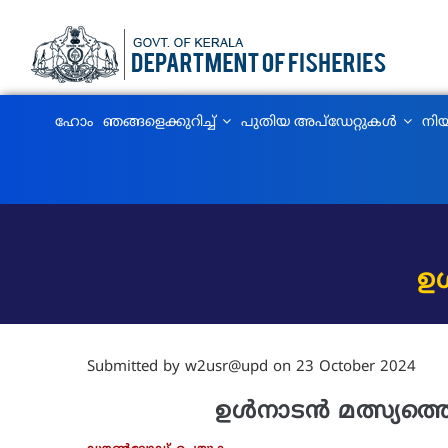
Skip
to
main
content
MAIN
ഹോം
ഞങ്ങളെക്കുറിച്ച്‌
പുതിയ അപ്‌ഡേറ്റുകൾ
നിയ
NAVIGATION
ഉ
Submitted by
w2usr@upd
on 23 October 2024
ഉൾനാടൻ മത്സ്യത്തൊഴിലാ