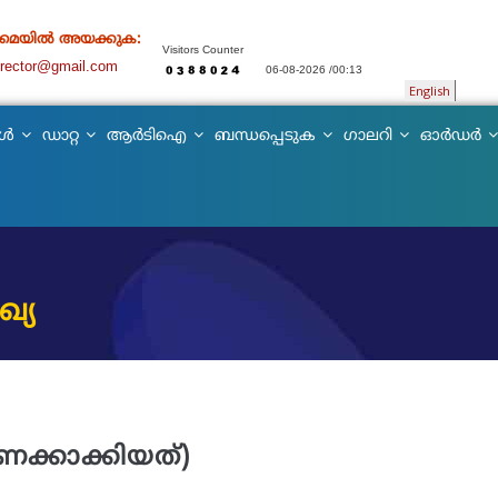
 മെയിൽ അയക്കുക:
Visitors Counter
director@gmail.com
06-08-2026 /00:13
English
കൾ
ഡാറ്റ
ആർടിഐ
ബന്ധപ്പെടുക
ഗാലറി
ഓർഡർ
്യ
്കാക്കിയത്)