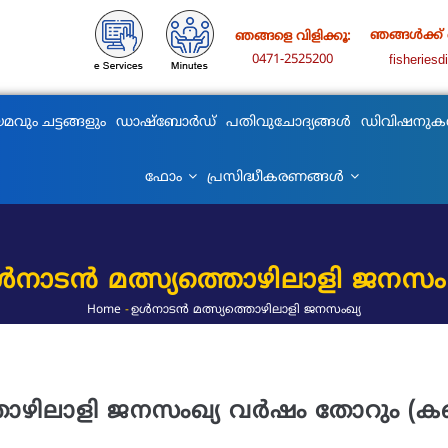
ഞങ്ങൾക്ക്
ഞങ്ങളെ വിളിക്കൂ:
0471-2525200
fisheries
മവും ചട്ടങ്ങളും
ഡാഷ്ബോർഡ്
പതിവുചോദ്യങ്ങൾ
ഡിവിഷനു
ഫോം
പ്രസിദ്ധീകരണങ്ങൾ
ൾനാടൻ മത്സ്യത്തൊഴിലാളി ജനസംഖ
Home
-
ഉൾനാടൻ മത്സ്യത്തൊഴിലാളി ജനസംഖ്യ
Breadcrumb
ളി ജനസംഖ്യ വർഷം തോറും (കണക