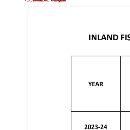
ഡൗൺലോഡ് ചെയ്യുക