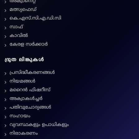
അക്വാനെറ്റ്
മത്സ്യഫെഡ്
കെ.എസ്.സി.എ.ഡി.സി
സാഫ്
കാവിൽ
കേരള സർക്കാർ
ദ്രുത ലിങ്കുകൾ
പ്രസിദ്ധീകരണങ്ങൾ
നിയമങ്ങള്‍
മറൈൻ ഫിഷറീസ്
അക്വാകൾച്ചർ
പതിവുചോദ്യങ്ങൾ
സഹായം
വ്യവസ്ഥകളും ഉപാധികളും
നിരാകരണം