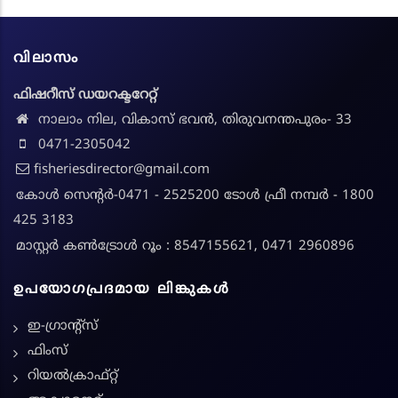
വിലാസം
ഫിഷറീസ് ഡയറക്ടറേറ്റ്
നാലാം നില, വികാസ് ഭവൻ, തിരുവനന്തപുരം- 33
0471-2305042
fisheriesdirector@gmail.com
കോൾ സെന്റർ-0471 - 2525200 ടോൾ ഫ്രീ നമ്പർ - 1800
425 3183
മാസ്റ്റർ കൺട്രോൾ റൂം : 8547155621, 0471 2960896
ഉപയോഗപ്രദമായ ലിങ്കുകൾ
ഇ-ഗ്രാന്റ്സ്
ഫിംസ്
റിയൽക്രാഫ്റ്റ്