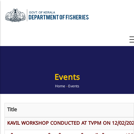
Skip
to
main
content
Events
Home
-
Events
Breadcrumb
Title
KAVIL WORKSHOP CONDUCTED AT TVPM ON 12/02/20