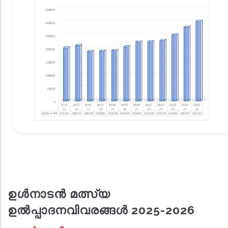
ഉൾനാടൻ മത്സ്യ
ഉൽപ്പാദനവിവരങ്ങള്‍ 2025-2026