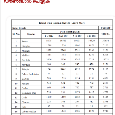
ഡൗൺലോഡ് ചെയ്യുക