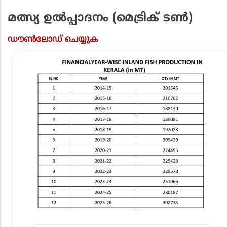
മത്സ്യ ഉൽപ്പാദനം (മെട്രിക് ടൺ)
ഡൗൺലോഡ് ചെയ്യുക