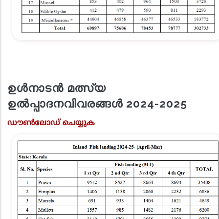
ഉൾനാടൻ മത്സ്യ
ഉൽപ്പാദനവിവരങ്ങള്‍ 2024-2025
ഡൗൺലോഡ് ചെയ്യുക