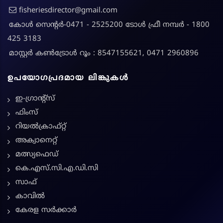
fisheriesdirector@gmail.com
കോൾ സെന്റർ-0471 - 2525200 ടോൾ ഫ്രീ നമ്പർ - 1800
425 3183
മാസ്റ്റർ കൺട്രോൾ റൂം : 8547155621, 0471 2960896
ഉപയോഗപ്രദമായ ലിങ്കുകൾ
ഇ-ഗ്രാന്റ്സ്
ഫിംസ്
റിയൽക്രാഫ്റ്റ്
അക്വാനെറ്റ്
മത്സ്യഫെഡ്
കെ.എസ്.സി.എ.ഡി.സി
സാഫ്
കാവിൽ
കേരള സർക്കാർ