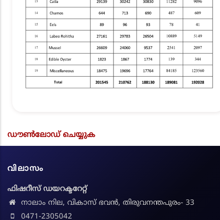
ഡൗൺലോഡ് ചെയ്യുക
വിലാസം
ഫിഷറീസ് ഡയറക്ടറേറ്റ്
നാലാം നില, വികാസ് ഭവൻ, തിരുവനന്തപുരം- 33
0471-2305042