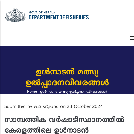
Skip
to
main
content
ഉൾനാടൻ മത്സ്യ
ഉൽപ്പാദനവിവരങ്ങള്‍
Home
-
ഉൾനാടൻ മത്സ്യ ഉൽപ്പാദനവിവരങ്ങള്‍
Breadcrumb
Submitted by
w2usr@upd
on 23 October 2024
സാമ്പത്തിക വർഷാടിസ്ഥാനത്തിൽ
കേരളത്തിലെ ഉൾനാടൻ