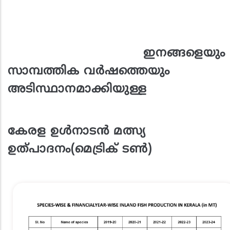
ഇനങ്ങളെയും
സാമ്പത്തിക വർഷത്തെയും
അടിസ്ഥാനമാക്കിയുള്ള
കേരള ഉൾനാടൻ മത്സ്യ
ഉത്പാദനം(മെട്രിക് ടൺ)