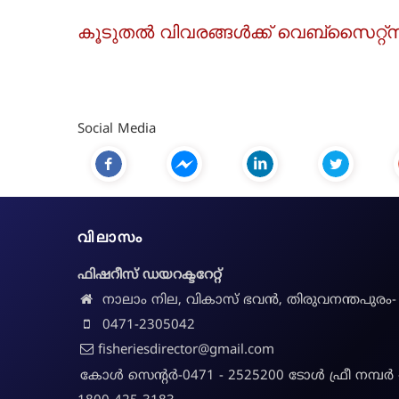
കൂടുതൽ വിവരങ്ങൾക്ക്
വെബ്സൈറ്റ്സ
Social Media
വിലാസം
ഫിഷറീസ് ഡയറക്ടറേറ്റ്
നാലാം നില, വികാസ് ഭവൻ, തിരുവനന്തപുരം-
0471-2305042
fisheriesdirector@gmail.com
കോൾ സെന്റർ-0471 - 2525200 ടോൾ ഫ്രീ നമ്പർ 