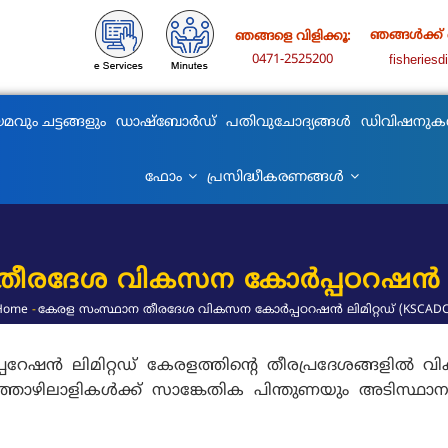
ഞങ്ങൾക്ക്
ഞങ്ങളെ വിളിക്കൂ:
0471-2525200
fisheries
മവും ചട്ടങ്ങളും
ഡാഷ്ബോർഡ്
പതിവുചോദ്യങ്ങൾ
ഡിവിഷനു
ഫോം
പ്രസിദ്ധീകരണങ്ങൾ
രദേശ വികസന കോര്‍പ്പഠറഷന്‍ ലി
Home
-
കേരള സംസ്ഥാന തീരദേശ വികസന കോര്‍പ്പഠറഷന്‍ ലിമിറ്റഡ് (KSCADC
Breadcrumb
‍ ലിമിറ്റഡ് കേരളത്തിന്റെ തീരപ്രദേശങ്ങളില്‍ വികസന 
ത്തൊഴിലാളികള്‍ക്ക് സാങ്കേതിക പിന്തുണയും അടിസ്ഥ
.