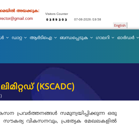
 മെയിൽ അയക്കുക:
Visitors Counter
director@gmail.com
07-08-2026 /19:58
English
കൾ
ഡാറ്റ
ആർടിഐ
ബന്ധപ്പെടുക
ഗാലറി
ഓർഡർ
മിറ്റഡ് (KSCADC)
)
പ്രവര്‍ത്തനങ്ങള്‍ സമുന്വയിപ്പിക്കുന്ന ഒരു
ാന സൗകര്യ വികസനവും, പ്രത്യേക മേഖലകളില്‍