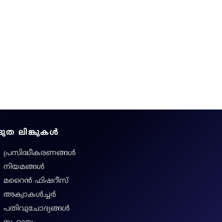
ദ്രുത ലിങ്കുകൾ
പ്രസിദ്ധീകരണങ്ങൾ
നിയമങ്ങള്‍
മറൈൻ ഫിഷറീസ്
അക്വാകൾച്ചർ
പതിവുചോദ്യങ്ങൾ